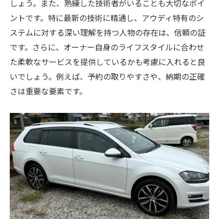
しょう。また、熟練した技術者がいることも大切なポイ
輸入車オーナーが重視すべきサービス
ントです。特に最新の技術に精通し、アウディ特有のシ
輸入車も安心埼玉県川越市での車検の魅力を探
ステムに対する深い理解を持つ人物の存在は、信頼の証
る
です。さらに、オーナー自身のライフスタイルに合わせ
輸入車に特化した整備技術の紹介
た柔軟なサービスを提供しているかも考慮に入れると良
川越市で輸入車車検が選ばれる理由
いでしょう。例えば、予約の取りやすさや、納期の正確
アウディ・フォルクスワーゲンオーナーの
さは重要な要素です。
声
輸入車車検での注意点と対策
地元の輸入車専門店の魅力
輸入車の寿命を延ばす車検の重要性
川越市で信頼される車検地域に根ざしたサービ
スとは
地域密着型サービスの利点
長期的な信頼関係の築き方