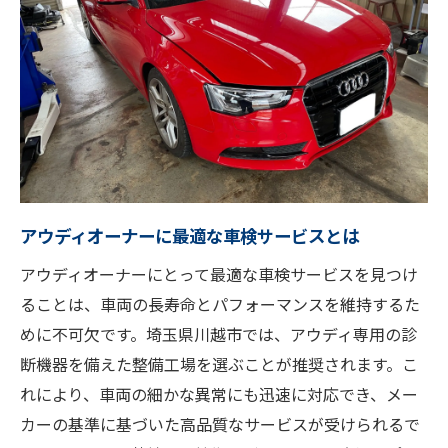
川越市の交通事情を考慮した車検
オーナーのライフスタイルに合わせたサー
ビス
迅速な対応力が安心につながる理由
地元の車検業者が提供する安心感
アフターサービスの充実度を確認しよう
川越市の車検サービスアウディ・フォルクスワ
アウディオーナーに最適な車検サービスとは
ーゲン・ホンダ所有者必見
アウディオーナーにとって最適な車検サービスを見つけ
アウディに適した車検の特徴
ることは、車両の長寿命とパフォーマンスを維持するた
フォルクスワーゲンに必要な点検項目
めに不可欠です。埼玉県川越市では、アウディ専用の診
ホンダを安心して任せられる理由
断機器を備えた整備工場を選ぶことが推奨されます。こ
れにより、車両の細かな異常にも迅速に対応でき、メー
地元ならではの特別サービスとは
カーの基準に基づいた高品質なサービスが受けられるで
車検後のサポート体制をチェック