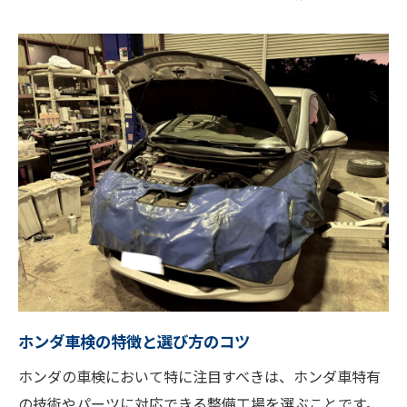
埼玉県川越市で安心して車検を任せる理由
地元の評判が高い整備工場を選ぶ
アウディ・フォルクスワーゲンに特化した
技術力
ホンダ車を安心して任せられる整備工場
地域に密着したサービスの強み
長期的な信頼関係を築くためのポイント
地元の整備工場が選ばれる理由
地元の車検で築く長期的な信頼関係川越市なら
ではの強み
川越市の車検業者が提供する信頼感
ホンダ車検の特徴と選び方のコツ
オーナーと整備工場の関係を深める方法
ホンダの車検において特に注目すべきは、ホンダ車特有
地域に根ざしたサービスの重要性
の技術やパーツに対応できる整備工場を選ぶことです。