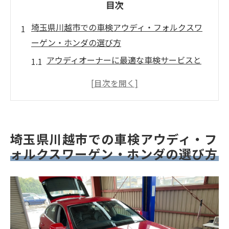
目次
埼玉県川越市での車検アウディ・フォルクスワ
ーゲン・ホンダの選び方
アウディオーナーに最適な車検サービスと
は
フォルクスワーゲンの車検で重視すべきポ
イント
ホンダ車検の特徴と選び方のコツ
埼玉県川越市での車検アウディ・フ
地元で信頼できる整備工場の見つけ方
ォルクスワーゲン・ホンダの選び方
川越市で車検を選ぶ際の注意点
輸入車と国産車で異なる車検の選び方
地元で安心できる車検川越市のオーナーが知る
べきポイント
地域密着型の車検サービスのメリット