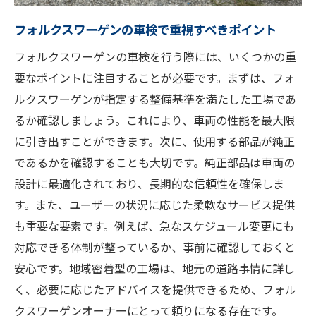
川越市の整備工場の特徴
フォルクスワーゲンの車検で重視すべきポイント
地域社会に貢献する整備業者の姿勢
フォルクスワーゲンの車検を行う際には、いくつかの重
アウディ・フォルクスワーゲンオーナーの
要なポイントに注目することが必要です。まずは、フォ
安心感
ルクスワーゲンが指定する整備基準を満たした工場であ
地元の評判が信頼につながる理由
るか確認しましょう。これにより、車両の性能を最大限
車検を川越市で受けるメリットとは地域密着の
に引き出すことができます。次に、使用する部品が純正
安心感
であるかを確認することも大切です。純正部品は車両の
設計に最適化されており、長期的な信頼性を確保しま
川越市ならではのサービスを享受する
す。また、ユーザーの状況に応じた柔軟なサービス提供
地元での車検がもたらす安心感
も重要な要素です。例えば、急なスケジュール変更にも
地域の交通事情を考慮した点検
対応できる体制が整っているか、事前に確認しておくと
オーナーのニーズに応えるサービス
安心です。地域密着型の工場は、地元の道路事情に詳し
地元の整備工場を選ぶポイント
く、必要に応じたアドバイスを提供できるため、フォル
長期的なサポートが安心につながる理由
クスワーゲンオーナーにとって頼りになる存在です。