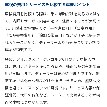
VW専用診断機による車検で精度の高い点検
車検の費用とサービスを比較する重要ポイント
を実現
車検費用を比較する際は、単に総額だけを見るのではな
輸入車専用テスターを活用する車検のメリ
く、内訳やサービス内容の違いに注目することが大切で
ット
す。川越市の整備店では「基本点検料」「法定費用」
VW対応整備店で車検時の不安を払拭する方
「部品交換費用」「追加整備費用」などが明確に提示さ
法
れるケースが多く、ディーラーよりも分かりやすい料金
専用機器で愛車の車検品質を保つポイント
体系が特徴です。
車検時に重要なVW専用設備の有無を確認し
特に、フォルクスワーゲンゴルフGTIのような輸入車
よう
は、専用テスターを使った診断や、純正部品の有無で費
車検費用の比較で見つける理想の整備プラン
用が変動します。ディーラーは安心感が魅力ですが、整
車検費用を比べて選ぶ高コスパな整備プラ
備工場では必要な部品だけを選択できるため、無駄な交
ン
換を避けてコストダウンが可能です。サービス内容や保
見積もり比較で車検の無駄な出費を防ぐ方
証期間、代車の有無など、トータルで比較することが納
法
得の車検につながります。