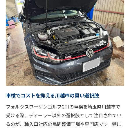
ディーラー以外の車検で得られる安心の理
由
VWゴルフGTI車検は専門店でコストダウン
可能
認定整備士による車検で高品質なサービス
提供
無駄な部品交換を避ける車検プランの選び
方
車検の明朗会計と事前説明が選ばれる理由
安心と納得重視なら地元整備で車検がおすすめ
車検でコストを抑える川越市の賢い選択肢
地元整備店の車検で得られる納得の安心感
フォルクスワーゲンゴルフGTIの車検を埼玉県川越市で
車検で選ぶべき信頼できる整備士の見極め
受ける際、ディーラー以外の選択肢として注目されてい
方
るのが、輸入車対応の民間整備工場や専門店です。特に
フォルクスワーゲン車検を地元で受ける利