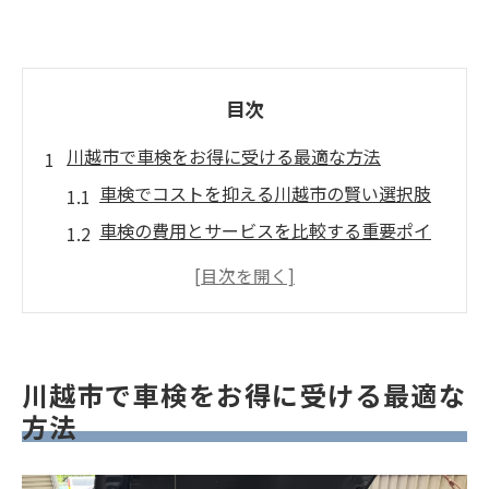
目次
川越市で車検をお得に受ける最適な方法
車検でコストを抑える川越市の賢い選択肢
車検の費用とサービスを比較する重要ポイ
ント
輸入車の車検をお得に受けるためのコツと
は
川越市で車検店を選ぶ際の見逃せない条件
川越市で車検をお得に受ける最適な
車検前の無料見積もりで無駄な出費を防ぐ
方法
方法
ディーラー以外でVWゴルフGTI車検の魅力