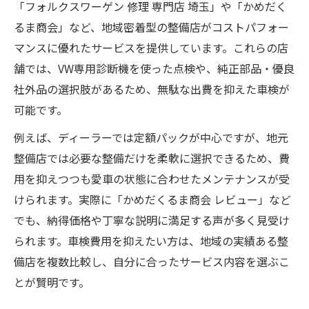
「フォルクスワーゲン 修理 専門店 埼玉」や「かめだく
点
るま商会」など、地域密着型の整備店がコストパフォー
必要な整備だけを行う車検プロセスの特徴
マンスに優れたサービスを提供しています。これらの店
地元密着型整備店が支持される理由とは
舗では、VW専用診断機を使った点検や、純正部品・優良
明朗会計な車検選びでコストを抑えるコツ
社外品の選択肢があるため、無駄な出費を抑えた車検が
可能です。
車検費用の明細で納得のコストダウンを実
現
例えば、ディーラーでは定額パックが中心ですが、地元
不要な追加費用を防ぐ車検店の選び方
整備店では必要な整備だけを柔軟に選択できるため、費
用を抑えつつも愛車の状態に合わせたメンテナンスが受
無料見積もり活用で車検の不安を解消する
けられます。実際に「かめだくるま商会 レビュー」など
方法
でも、納得価格や丁寧な説明に満足する声が多く見受け
明朗会計な車検サービスを見極めるポイン
られます。車検費用を抑えたい方は、地域の実績ある整
ト
備店を複数比較し、自分に合ったサービス内容を選ぶこ
車検プラン比較で見つかる最適な整備内容
とが賢明です。
VW専用診断機が使える整備店で愛車を守る