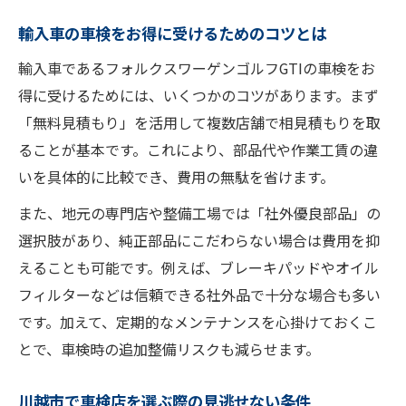
整備内容と費用のバランスが理想の車検選
輸入車の車検をお得に受けるためのコツとは
び
輸入車であるフォルクスワーゲンゴルフGTIの車検をお
車検費用の相場を知り納得のプランを見つ
得に受けるためには、いくつかのコツがあります。まず
ける
「無料見積もり」を活用して複数店舗で相見積もりを取
コストと品質で選ぶ車検プランの決め手と
ることが基本です。これにより、部品代や作業工賃の違
は
いを具体的に比較でき、費用の無駄を省けます。
また、地元の専門店や整備工場では「社外優良部品」の
選択肢があり、純正部品にこだわらない場合は費用を抑
えることも可能です。例えば、ブレーキパッドやオイル
フィルターなどは信頼できる社外品で十分な場合も多い
です。加えて、定期的なメンテナンスを心掛けておくこ
とで、車検時の追加整備リスクも減らせます。
川越市で車検店を選ぶ際の見逃せない条件